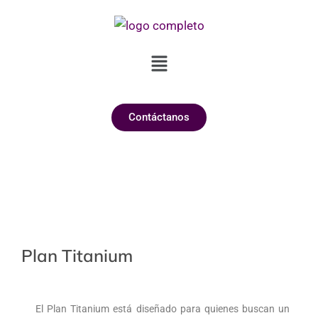
Ir
al
contenido
Menú
Contáctanos
Plan Titanium
El Plan Titanium está diseñado para quienes buscan un