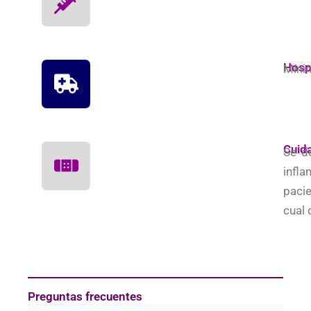
Hospi
Míni
Cuid
Se de
infl
pacie
cual
Preguntas frecuentes