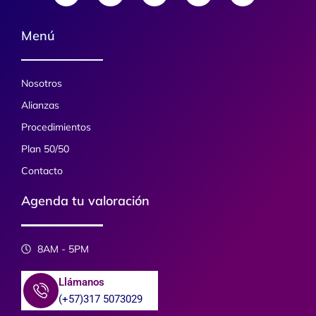
e
t
t
t
t
b
a
o
u
s
o
g
k
b
a
Menú
o
r
e
p
k
a
p
-
m
f
Nosotros
Alianzas
Procedimientos
Plan 50/50
Contacto
Agenda tu valoración
8AM - 5PM
Llámanos
(+57)317 5073029