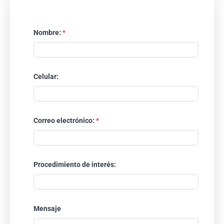
Nombre:
*
Celular:
N
Correo electrónico:
*
o
m
b
r
e
:
Procedimiento de interés:
C
e
l
u
l
Mensaje
a
r