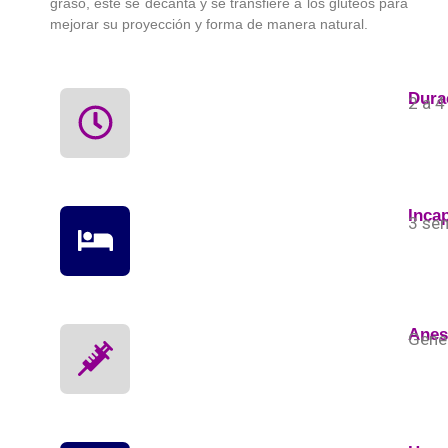
graso, este se decanta y se transfiere a los glúteos para
mejorar su proyección y forma de manera natural.
Dura
2 a 4
Inca
3 se
Anes
Gene